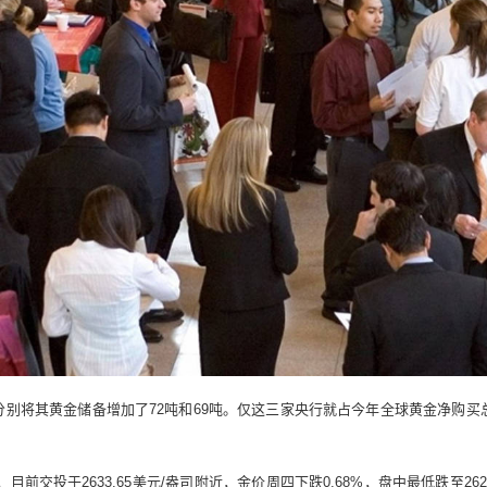
别将其黄金储备增加了72吨和69吨。仅这三家央行就占今年全球黄金净购买总
目前交投于2633.65美元/盎司附近，金价周四下跌0.68%，盘中最低跌至26