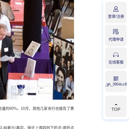
登录
/
注册
代理申请
在线客服
qrcode_for_gh_3954cc8
量的60%。10月，其他几家央行也报告了黄
TOP
23.46美元/盎司，接近上周四创下的近-周低点