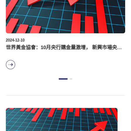
2024-12-10
2024-12-10
世界黃金協會：10月央行購金量激增， 新興市場央行
揮桿辭舊歲，舉杯迎新年--長江商學院高爾夫活動暨頒
繼續...
獎晚宴...