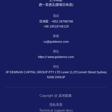
週一至週五(節假日休息)
電話
亞洲區：+852 28788788
+86 19518746129
郵箱
cs@goldennz.com
網址
https:// www.goldennz.com
地址
JP DEMNAN CAPITAL GROUP PTY LTD Level 11,O'Connell Street Sydney
NSW 2000JP
Copyright @ 高地集團.
隐私条款
Technical support:deyu